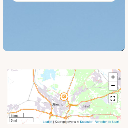
+
−
5 km
5 mi
Leaflet
| Kaartgegevens ©
Kadaster
|
Verbeter de kaart